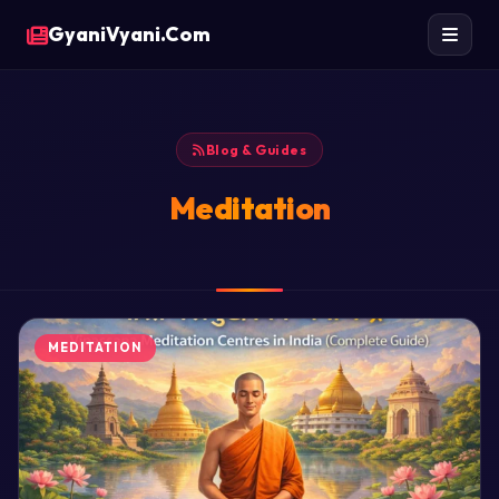
GyaniVyani.Com
Blog & Guides
Meditation
MEDITATION